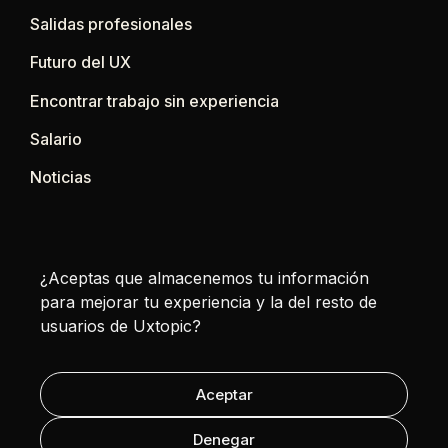
Salidas profesionales
Futuro del UX
Encontrar trabajo sin experiencia
Salario
Noticias
Contacto
Volver arriba
¿Aceptas que almacenemos tu información
para mejorar tu experiencia y la del resto de
usuarios de Uxtopic?
Política de privacidad
Aceptar
Política de cookies
ES
EN
FR
CA
Denegar